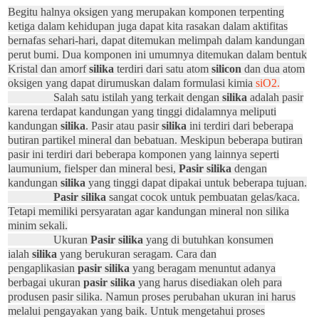
Begitu halnya oksigen yang merupakan komponen terpenting
ketiga dalam kehidupan juga dapat kita rasakan dalam aktifitas
bernafas sehari-hari, dapat ditemukan melimpah dalam kandungan
perut bumi. Dua komponen ini umumnya ditemukan dalam bentuk
Kristal dan amorf
silika
terdiri dari satu atom
silicon
dan dua atom
oksigen yang dapat dirumuskan dalam formulasi kimia
s
i
O
2.
Salah satu istilah yang terkait dengan
silika
adalah pasir
karena terdapat kandungan yang tinggi didalamnya meliputi
kandungan
silika
. Pasir atau pasir
silika
ini terdiri dari beberapa
butiran partikel mineral dan bebatuan. Meskipun beberapa butiran
pasir ini terdiri dari beberapa komponen yang lainnya seperti
laumunium, fielsper dan mineral besi,
Pasir silika
dengan
kandungan
silika
yang tinggi dapat dipakai untuk beberapa tujuan.
Pasir silika
sangat cocok untuk pembuatan gelas/kaca.
Tetapi memiliki persyaratan agar kandungan mineral non silika
minim sekali.
Ukuran
Pasir silika
yang di butuhkan konsumen
ialah
silika
yang berukuran seragam. Cara dan
pengaplikasian
pasir silika
yang beragam menuntut adanya
berbagai ukuran
pasir silika
yang harus disediakan oleh para
produsen pasir silika. Namun proses perubahan ukuran ini harus
melalui pengayakan yang baik. Untuk mengetahui proses