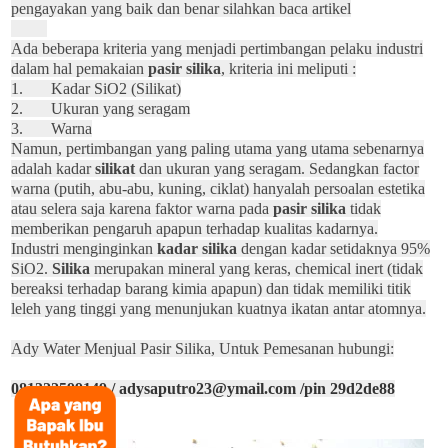
pengayakan yang baik dan benar silahkan baca artikel
Ada beberapa kriteria yang menjadi pertimbangan pelaku industri
dalam hal pemakaian
pasir silika
, kriteria ini meliputi :
1. Kadar S
i
O
2
(Silikat)
2. Ukuran yang seragam
3. Warna
Namun, pertimbangan yang paling utama yang utama sebenarnya
adalah kadar
silikat
dan ukuran yang seragam. Sedangkan factor
warna (putih, abu-abu, kuning, ciklat) hanyalah persoalan estetika
atau selera saja karena faktor warna pada
pasir silika
tidak
memberikan pengaruh apapun terhadap kualitas kadarnya.
Industri menginginkan
kadar silika
dengan kadar setidaknya 95%
S
i
O
2.
Silika
merupakan mineral yang keras, chemical inert (tidak
bereaksi terhadap barang kimia apapun) dan tidak memiliki titik
leleh yang tinggi yang menunjukan kuatnya ikatan antar atomnya.
Ady Water Menjual Pasir Silika, Untuk Pemesanan hubungi:
081322599149 / adysaputro23@ymail.com /pin 29d2de88