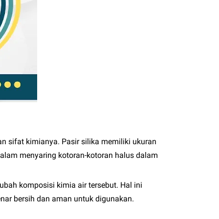
n sifat kimianya. Pasir silika memiliki ukuran
f dalam menyaring kotoran-kotoran halus dalam
ubah komposisi kimia air tersebut. Hal ini
benar bersih dan aman untuk digunakan.