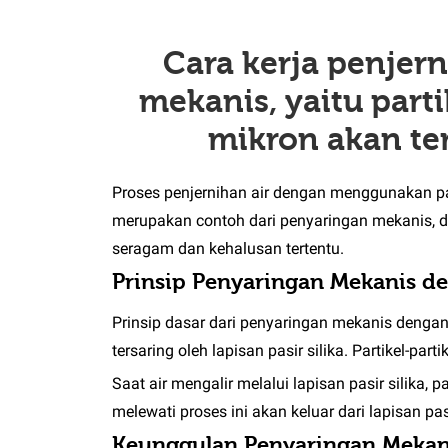
Cara kerja penjern
mekanis, yaitu parti
mikron akan ter
Proses penjernihan air dengan menggunakan pas
merupakan contoh dari penyaringan mekanis, di m
seragam dan kehalusan tertentu.
Prinsip Penyaringan Mekanis den
Prinsip dasar dari penyaringan mekanis dengan 
tersaring oleh lapisan pasir silika. Partikel-p
Saat air mengalir melalui lapisan pasir silika, p
melewati proses ini akan keluar dari lapisan pas
Keunggulan Penyaringan Mekanis