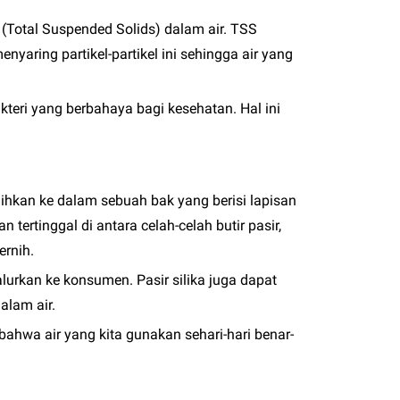
(Total Suspended Solids) dalam air. TSS
nyaring partikel-partikel ini sehingga air yang
bakteri yang berbahaya bagi kesehatan. Hal ini
ihkan ke dalam sebuah bak yang berisi lapisan
 tertinggal di antara celah-celah butir pasir,
ernih.
lurkan ke konsumen. Pasir silika juga dapat
alam air.
ahwa air yang kita gunakan sehari-hari benar-