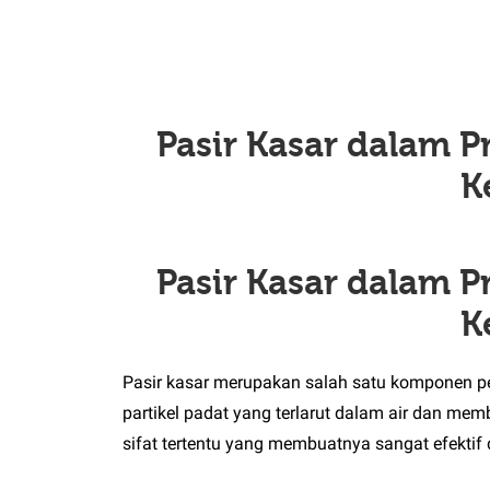
Pasir Kasar dalam P
K
Pasir Kasar dalam P
K
Pasir kasar merupakan salah satu komponen pen
partikel padat yang terlarut dalam air dan memb
sifat tertentu yang membuatnya sangat efektif