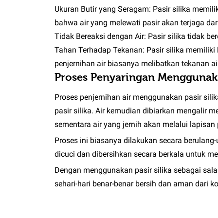
Ukuran Butir yang Seragam:
Pasir silika memili
bahwa air yang melewati pasir akan terjaga dar
Tidak Bereaksi dengan Air:
Pasir silika tidak b
Tahan Terhadap Tekanan:
Pasir silika memilik
penjernihan air biasanya melibatkan tekanan ai
Proses Penyaringan Menggunakan
Proses penjernihan air menggunakan pasir sili
pasir silika. Air kemudian dibiarkan mengalir me
sementara air yang jernih akan melalui lapisan
Proses ini biasanya dilakukan secara berulang
dicuci dan dibersihkan secara berkala untuk m
Dengan menggunakan pasir silika sebagai sala
sehari-hari benar-benar bersih dan aman dari