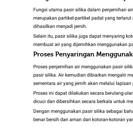
Fungsi utama pasir silika dalam penjernihan a
merupakan partikel-partikel padat yang terlarut
dihasilkan menjadi jernih.
Selain itu, pasir silika juga dapat menyaring ko
membuat air yang dijernihkan menggunakan pasi
Proses Penyaringan Menggunakan
Proses penjernihan air menggunakan pasir sili
pasir silika. Air kemudian dibiarkan mengalir me
sementara air yang jernih akan melalui lapisan
Proses ini dapat dilakukan secara berulang-ula
dicuci dan dibersihkan secara berkala untuk m
Dengan menggunakan pasir silika sebagai bahan
benar bersih dan aman dari kotoran-kotoran 