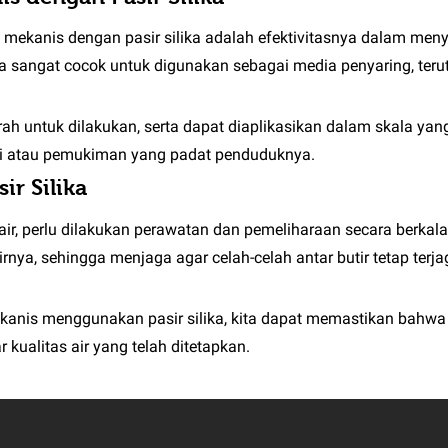
ekanis dengan pasir silika adalah efektivitasnya dalam menyari
tnya sangat cocok untuk digunakan sebagai media penyaring, te
murah untuk dilakukan, serta dapat diaplikasikan dalam skala y
tri atau pemukiman yang padat penduduknya.
ir Silika
 air, perlu dilakukan perawatan dan pemeliharaan secara berkala.
nya, sehingga menjaga agar celah-celah antar butir tetap terjag
is menggunakan pasir silika, kita dapat memastikan bahwa ai
kualitas air yang telah ditetapkan.