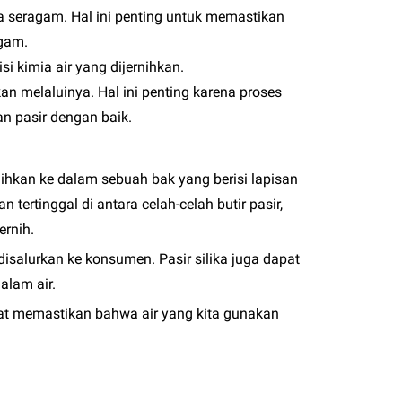
ga seragam. Hal ini penting untuk memastikan
agam.
i kimia air yang dijernihkan.
n melaluinya. Hal ini penting karena proses
an pasir dengan baik.
ihkan ke dalam sebuah bak yang berisi lapisan
 tertinggal di antara celah-celah butir pasir,
ernih.
isalurkan ke konsumen. Pasir silika juga dapat
alam air.
pat memastikan bahwa air yang kita gunakan